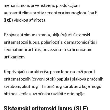
mehanizmom, prvenstveno produkcijom
autoantitelima protiv receptora imunoglobulina E
(IgE) visokog afiniteta.
Brojna autoimuna stanja, uključujući sistemski
eritematozni lupus, polimiozitis, dermatomiozitis i
reumatoidni artritis, povezana su sa hroničnom
urtikarijom.
Koprivnjaču karakterišu promJene na koži poput
eritematoznih (crveni otok) papula i plakova praćenih
svrabom, akutnog ili hroničnog karaktera koje mogu
biti poslJedica uzročnika različite etiologije.
Sistemski eritemski lupus (SLE)