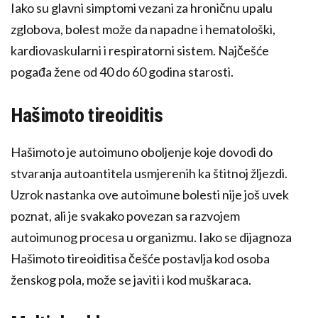
Iako su glavni simptomi vezani za hroničnu upalu
zglobova, bolest može da napadne i hematološki,
kardiovaskularni i respiratorni sistem. Najčešće
pogađa žene od 40 do 60 godina starosti.
Hašimoto tireoiditis
Hašimoto je autoimuno oboljenje koje dovodi do
stvaranja autoantitela usmjerenih ka štitnoj žljezdi.
Uzrok nastanka ove autoimune bolesti nije još uvek
poznat, ali je svakako povezan sa razvojem
autoimunog procesa u organizmu. Iako se dijagnoza
Hašimoto tireoiditisa češće postavlja kod osoba
ženskog pola, može se javiti i kod muškaraca.