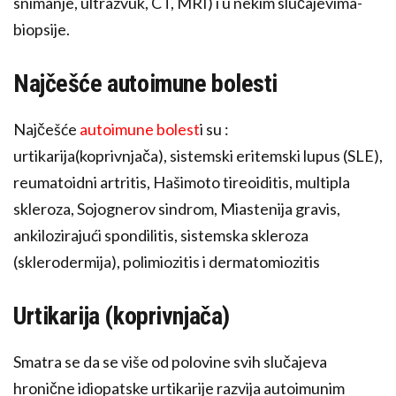
snimanje, ultrazvuk, CT, MRI) i u nekim slučajevima-
biopsije.
Najčešće autoimune bolesti
Najčešće
autoimune bolest
i su :
urtikarija(koprivnjača), sistemski eritemski lupus (SLE),
reumatoidni artritis, Hašimoto tireoiditis, multipla
skleroza, Sojognerov sindrom, Miastenija gravis,
ankilozirajući spondilitis, sistemska skleroza
(sklerodermija), polimiozitis i dermatomiozitis
Urtikarija (koprivnjača)
Smatra se da se više od polovine svih slučajeva
hronične idiopatske urtikarije razvija autoimunim