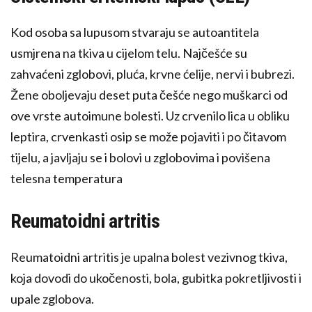
Kod osoba sa lupusom stvaraju se autoantitela
usmjrena na tkiva u cijelom telu. Najčešće su
zahvaćeni zglobovi, pluća, krvne ćelije, nervi i bubrezi.
Žene oboljevaju deset puta češće nego muškarci od
ove vrste autoimune bolesti. Uz crvenilo lica u obliku
leptira, crvenkasti osip se može pojaviti i po čitavom
tijelu, a javljaju se i bolovi u zglobovima i povišena
telesna temperatura
Reumatoidni artritis
Reumatoidni artritis je upalna bolest vezivnog tkiva,
koja dovodi do ukočenosti, bola, gubitka pokretljivosti i
upale zglobova.