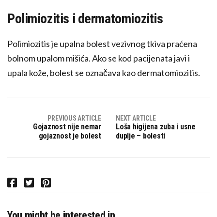
Polimiozitis i dermatomiozitis
Polimiozitis je upalna bolest vezivnog tkiva praćena
bolnom upalom mišića. Ako se kod pacijenata javi i
upala kože, bolest se označava kao dermatomiozitis.
PREVIOUS ARTICLE
NEXT ARTICLE
Gojaznost nije nemar
Loša higijena zuba i usne
gojaznost je bolest
duplje – bolesti
F
T
P
a
w
i
c
i
n
You might be interested in …