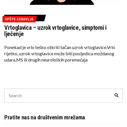
OPŠTE ZDRAVLJE
Vrtoglavica – uzrok vrtoglavice, simptomi i
lječenje
Ponekad je vrlo teško otkriti tačan uzrok vrtoglavice.Vrlo
rijetko, uzrok vrtoglavice može biti posljedica moždanog
udara,MS ili drugih neuroloških poremećaja
Search
Sear
for:
Pratite nas na društvenim mrežama