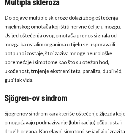
Multipla skleroza
Do pojave multiple skleroze dolazi zbog oštećenja
mijelinskog omotača koji štiti nervne ćelije u mozgu.
Usljed oštećenja ovog omotača prenos signala od
mozga ka ostalim organima u tijelu se usporava ili
potpuno izostaje, što izaziva mnoge neurološke
poremećaje i simptome kao što su otežan hod,
ukočenost, trnjenje ekstremiteta, paraliza, dupli vid,
gubitak vida.
Sjögren-ov sindrom
Sjogrenov sindrom karakteriše oštećenje žljezda koje
omogućavaju podmazivanje (lubrikaciju) očiju, usta i
drugih organa. Kao glavni simptomi se javljaju izrazita