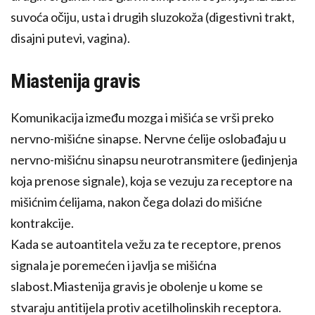
suvoća očiju, usta i drugih sluzokoža (digestivni trakt,
disajni putevi, vagina).
Miastenija gravis
Komunikacija između mozga i mišića se vrši preko
nervno-mišićne sinapse. Nervne ćelije oslobađaju u
nervno-mišićnu sinapsu neurotransmitere (jedinjenja
koja prenose signale), koja se vezuju za receptore na
mišićnim ćelijama, nakon čega dolazi do mišićne
kontrakcije.
Kada se autoantitela vežu za te receptore, prenos
signala je poremećen i javlja se mišićna
slabost.Miastenija gravis je obolenje u kome se
stvaraju antitijela protiv acetilholinskih receptora.