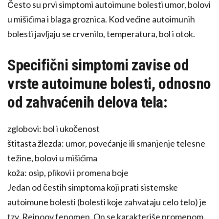
Često su prvi simptomi autoimune bolesti umor, bolovi
u mišićima i blaga groznica. Kod većine autoimunih
bolesti javljaju se crvenilo, temperatura, bol i otok.
Specifični simptomi zavise od
vrste autoimune bolesti, odnosno
od zahvaćenih delova tela:
zglobovi: bol i ukočenost
štitasta žlezda: umor, povećanje ili smanjenje telesne
težine, bolovi u mišićima
koža: osip, plikovi i promena boje
Jedan od čestih simptoma koji prati sistemske
autoimune bolesti (bolesti koje zahvataju celo telo) je
tzv. Rejnoov fenomen. On se karakteriše promenom