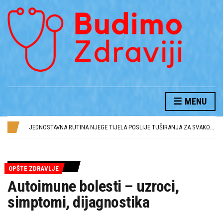
MENU
KONJSKI BALZAM I NJEGOVE BLAGODETI
NAJČEŠĆE GREŠKE U NJEZI KOSE I KAKO IH IZBJEĆI
JEDNOSTAVNA RUTINA NJEGE TIJELA POSLIJE TUŠIRANJA ZA SVAKODNEVNU SVJEŽINU
JUTARNJA RUTINA NJEGE KOŽE ZA SVJEŽIJI IZGLED
AVOKADO BRINE O VAŠEM ZDRAVLJU
KONJSKI BALZAM I NJEGOVE BLAGODETI
NAJČEŠĆE GREŠKE U NJEZI KOSE I KAKO IH IZBJEĆI
OPŠTE ZDRAVLJE
Autoimune bolesti – uzroci,
simptomi, dijagnostika