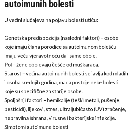
autoimunih bolesti
U većini slučajeva na pojavu bolesti utiču:
Genetska predispozicija (nasledni faktori) – osobe
koje imaju člana porodice sa autoimunom bolešću
imaju veću vjeravotnoću da i same obole.
Pol – žene obolevaju češće od muškaraca.
Starost – većina autoimunih bolesti se javlja kod mladih
i osoba srednjih godina, mada postoje neke bolesti
koje su specifične za starije osobe.
Spoljašnji faktori – hemikalije (teški metali, pušenje,
pesticidi), lijekovi, stres, ultraljubičasto (UV) zračenje,
nepravilna ishrana, virusne i bakterijske infekcije.
Simptomi autoimune bolesti