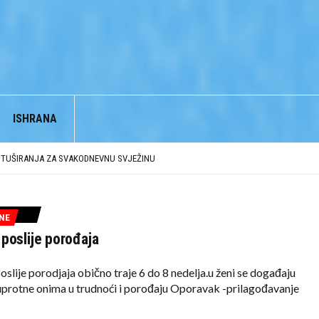
ISHRANA
BJEĆI
E TUŠIRANJA ZA SVAKODNEVNU SVJEŽINU
ZGLED
NE
BJEĆI
poslije porođaja
slije porodjaja obično traje 6 do 8 nedelja.u ženi se događaju
protne onima u trudnoći i porođaju Oporavak -prilagođavanje