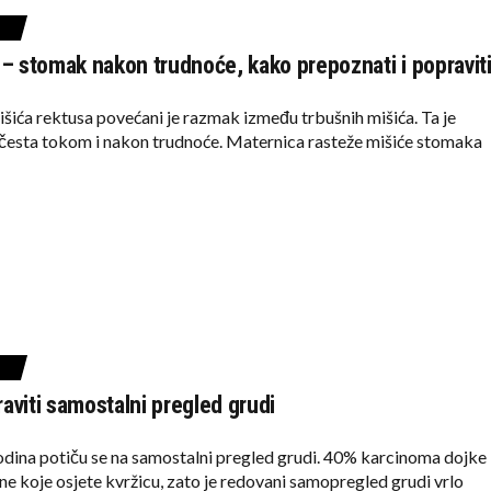
 – stomak nakon trudnoće, kako prepoznati i popravit
išića rektusa povećani je razmak između trbušnih mišića. Ta je
 česta tokom i nakon trudnoće. Maternica rasteže mišiće stomaka
aviti samostalni pregled grudi
odina potiču se na samostalni pregled grudi. 40% karcinoma dojke
ne koje osjete kvržicu, zato je redovani samopregled grudi vrlo