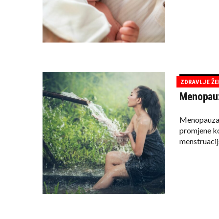
ZDRAVLJE ŽE
Menopauz
Menopauza j
promjene koj
menstruacij