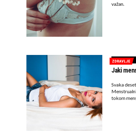
važan.
ZDRAVLJE
Jaki mens
Svaka deset
Menstrualni
tokom mens