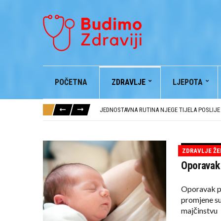
POČETNA
ZDRAVLJE
LJEPOTA
KONJSKI BALZAM I NJEGOVE BLAGODETI
NAJČEŠĆE GREŠKE U NJEZI KOSE I KAKO IH IZ
JEDNOSTAVNA RUTINA NJEGE TIJELA POSLIJ
JUTARNJA RUTINA NJEGE KOŽE ZA SVJEŽIJI I
AVOKADO BRINE O VAŠEM ZDRAVLJU
KONJSKI BALZAM I NJEGOVE BLAGODETI
ZDRAVLJE ŽE
NAJČEŠĆE GREŠKE U NJEZI KOSE I KAKO IH IZ
Oporavak 
Oporavak po
promjene su
majčinstvu