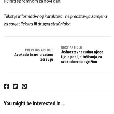
učiniti spremnom za novi dan.
Tekst je informativnog karaktera i ne predstavlja zamjenu
za savjet ljekara ili drugog stručnjaka.
NEXT ARTICLE
PREVIOUS ARTICLE
Jednostavna rutina njege
Avokado brine o vašem
tijela poslije tuširanja za
zdravlju
svakodnevnu svježinu
F
T
P
a
w
i
c
i
n
You might be interested in …
e
t
t
b
t
e