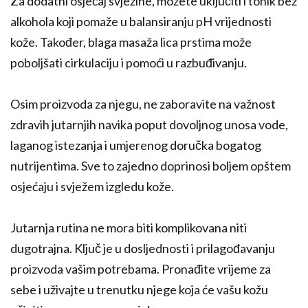
Za dodatni osjećaj svježine, možete uključiti i tonik bez
alkohola koji pomaže u balansiranju pH vrijednosti
kože. Također, blaga masaža lica prstima može
poboljšati cirkulaciju i pomoći u razbuđivanju.
Osim proizvoda za njegu, ne zaboravite na važnost
zdravih jutarnjih navika poput dovoljnog unosa vode,
laganog istezanja i umjerenog doručka bogatog
nutrijentima. Sve to zajedno doprinosi boljem opštem
osjećaju i svježem izgledu kože.
Jutarnja rutina ne mora biti komplikovana niti
dugotrajna. Ključ je u dosljednosti i prilagođavanju
proizvoda vašim potrebama. Pronađite vrijeme za
sebe i uživajte u trenutku njege koja će vašu kožu