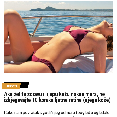
o
e
r
o
r
e
k
s
t
LJEPOTA
Ako želite zdravu i lijepu kožu nakon mora, ne
izbjegavajte 10 koraka ljetne rutine (njega kože)
Kako nam povratak s godišnjeg odmora i pogled u ogledalo