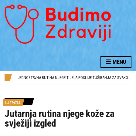
MENU
KONJSKI BALZAM I NJEGOVE BLAGODETI
NAJČEŠĆE GREŠKE U NJEZI KOSE I KAKO IH IZBJEĆI
JEDNOSTAVNA RUTINA NJEGE TIJELA POSLIJE TUŠIRANJA ZA SVAKODNEVNU SVJEŽINU
JUTARNJA RUTINA NJEGE KOŽE ZA SVJEŽIJI IZGLED
AVOKADO BRINE O VAŠEM ZDRAVLJU
KONJSKI BALZAM I NJEGOVE BLAGODETI
LJEPOTA
NAJČEŠĆE GREŠKE U NJEZI KOSE I KAKO IH IZBJEĆI
Jutarnja rutina njege kože za
svježiji izgled