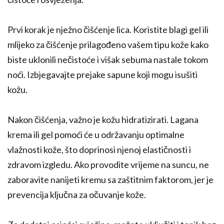
Prvi korak je nježno čišćenje lica. Koristite blagi gel ili
mlijeko za čišćenje prilagođeno vašem tipu kože kako
biste uklonili nečistoće i višak sebuma nastale tokom
noći. Izbjegavajte prejake sapune koji mogu isušiti
kožu.
Nakon čišćenja, važno je kožu hidratizirati. Lagana
krema ili gel pomoći će u održavanju optimalne
vlažnosti kože, što doprinosi njenoj elastičnosti i
zdravom izgledu. Ako provodite vrijeme na suncu, ne
zaboravite nanijeti kremu sa zaštitnim faktorom, jer je
prevencija ključna za očuvanje kože.