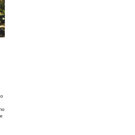
ko
zno
je