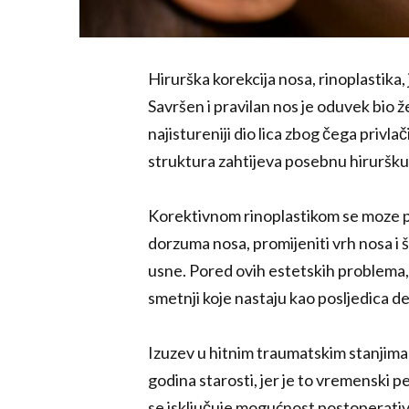
Hirurška korekcija nosa, rinoplastika, 
Savršen i pravilan nos je oduvek bio že
najistureniji dio lica zbog čega privl
struktura zahtijeva posebnu hiruršku t
Korektivnom rinoplastikom se moze pro
dorzuma nosa, promijeniti vrh nosa i š
usne. Pored ovih estetskih problema, 
smetnji koje nastaju kao posljedica d
Izuzev u hitnim traumatskim stanjim
godina starosti, jer je to vremenski p
se isključuje mogućnost postoperativ