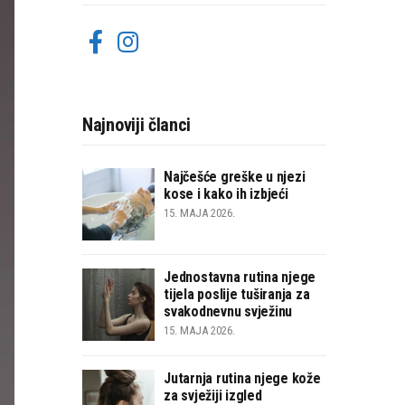
Najnoviji članci
Najčešće greške u njezi
kose i kako ih izbjeći
15. MAJA 2026.
Jednostavna rutina njege
tijela poslije tuširanja za
svakodnevnu svježinu
15. MAJA 2026.
Jutarnja rutina njege kože
za svježiji izgled