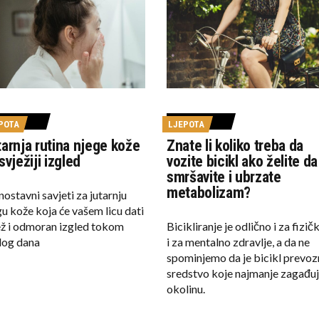
POTA
LJEPOTA
arnja rutina njege kože
Znate li koliko treba da
svježiji izgled
vozite bicikl ako želite da
smršavite i ubrzate
metabolizam?
nostavni savjeti za jutarnju
gu kože koja će vašem licu dati
ež i odmoran izgled tokom
Bicikliranje je odlično i za fizič
elog dana
i za mentalno zdravlje, a da ne
spominjemo da je bicikl prevo
sredstvo koje najmanje zagađu
okolinu.