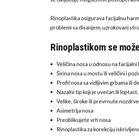
Rinoplastika osigurava facijalnu harm
problemi sa disanjem, uzrokovani str
Rinoplastikom se može
Veličina nosa u odnosu na facijalni
Širina nosa u mostu ili veličini i poz
Profil nosa sa vidljivim grbama ili 
Nazalni tip koji je uvećan ili loptas
Velike, široke ili prevrnute nozdrve
Asimetrija nosa
Preoblikujete vrh nosa
Rinoplastika za korekciju iskrivlj