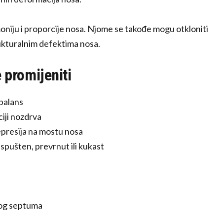
oniju i proporcije nosa. Njome se takođe mogu otkloniti
ukturalnim defektima nosa.
 promijeniti
 balans
iciji nozdrva
depresija na mostu nosa
t, spušten, prevrnut ili kukast
enog septuma