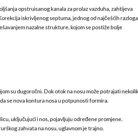
boljšanja opstruisanog kanala za prolaz vazduha, zahtijeva
Korekcija iskrivljenog septuma, jednog od najčešćih razloga
ešavanjem nazalne strukture, kojom se postiže bolje
cijom su dugoročni. Dok otok na nosu može potrajati nekoli
 da se nova kontura nosa u potpunosti formira.
 licu, uključujući i nos, pojavljuju određene promjene.
urškog zahvata na nosu, uglavnom je trajno.