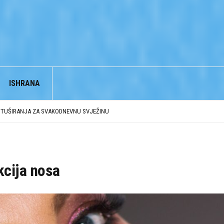
ISHRANA
BJEĆI
E TUŠIRANJA ZA SVAKODNEVNU SVJEŽINU
ZGLED
BJEĆI
kcija nosa