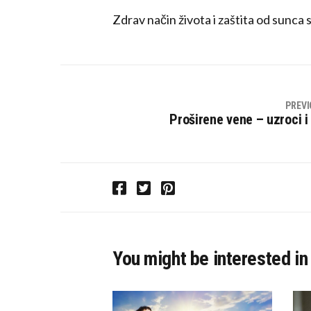
Zdrav način života i zaštita od sun
PREVI
Proširene vene – uzroci 
F
T
P
a
w
i
c
i
n
e
t
t
You might be interested in
b
t
e
o
e
r
o
r
e
k
s