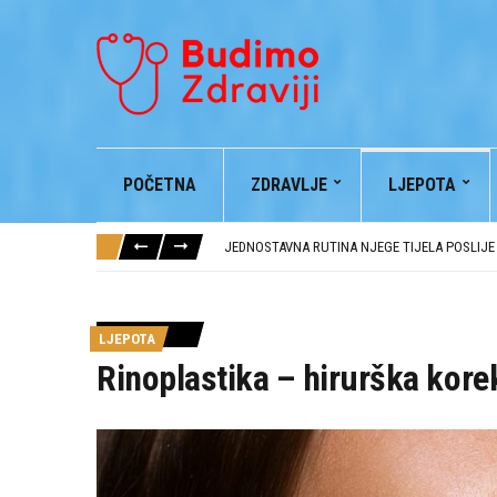
POČETNA
ZDRAVLJE
LJEPOTA
KONJSKI BALZAM I NJEGOVE BLAGODETI
NAJČEŠĆE GREŠKE U NJEZI KOSE I KAKO IH IZ
JEDNOSTAVNA RUTINA NJEGE TIJELA POSLIJ
JUTARNJA RUTINA NJEGE KOŽE ZA SVJEŽIJI I
AVOKADO BRINE O VAŠEM ZDRAVLJU
KONJSKI BALZAM I NJEGOVE BLAGODETI
LJEPOTA
NAJČEŠĆE GREŠKE U NJEZI KOSE I KAKO IH IZ
Rinoplastika – hirurška kore