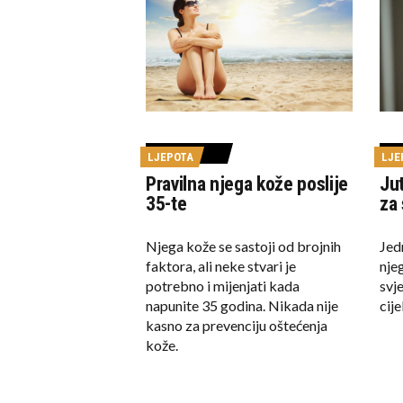
t
LJEPOTA
LJE
Pravilna njega kože poslije
Jut
35-te
za 
Njega kože se sastoji od brojnih
Jed
faktora, ali neke stvari je
nje
potrebno i mijenjati kada
svj
napunite 35 godina. Nikada nije
cij
kasno za prevenciju oštećenja
kože.