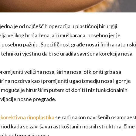
jedna je od najčešćih operacija u plastičnoj hirurgiji.
lja velikog broja žena, ali i muškaraca, posebno jer je
ači posebnu pažnju. Specifičnost građe nosa i finih anatomsk
ehniku i vještinu da bi se uradila savršena korekcija nosa.
mijeniti veličina nosa, širina nosa, otkloniti grba sa
irina nozdrva kao i promijeniti ugao izmedju nosa i gornje
moguće je hirurškim putem otkloniti i niz funkcionalnih
evijacije nosne pregrade.
a
korektivna rinoplastika
se radi nakon navršenih osamnaes
eriod kada se završava rast koštanih nosnih struktura, čime
nih deformacija nosa.