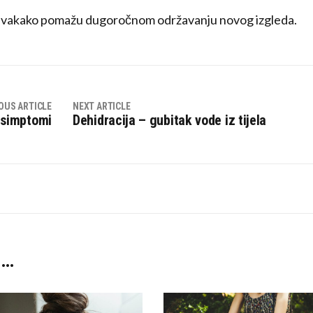
ca svakako pomažu dugoročnom održavanju novog izgleda.
OUS ARTICLE
NEXT ARTICLE
i simptomi
Dehidracija – gubitak vode iz tijela
 …